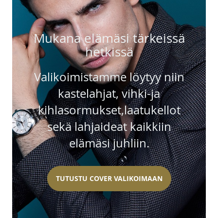
Mukana elämäsi tärkeissä
hetkissä
Valikoimistamme löytyy niin
kastelahjat, vihki-ja
kihlasormukset,laatukellot
sekä lahjaideat kaikkiin
elämäsi juhliin.
TUTUSTU COVER VALIKOIMAAN