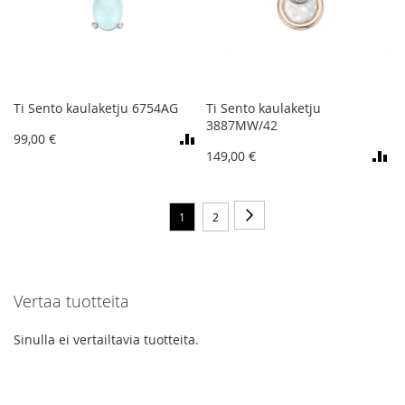
Ti Sento kaulaketju 6754AG
Ti Sento kaulaketju
3887MW/42
99,00 €
149,00 €
Sivu
Sivu
Seuraava
You're
Sivu
1
2
currently
reading
Vertaa tuotteita
page
Sinulla ei vertailtavia tuotteita.