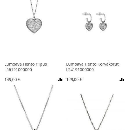
Lumoava Hento riipus
Lumoava Hento Korvakorut
L56191000000
L54191000000
149,00 €
129,00 €