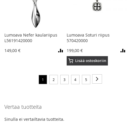
Lumoava Nefer kaulariipus
Lumoava Soturi riipus
L56191420000
570420000
149,00 €
199,00 €
Lisää ostoskoriin
Sivu
Sivu
Seuraava
You're
Sivu
Sivu
Sivu
Sivu
1
2
3
4
5
currently
reading
Vertaa tuotteita
page
Sinulla ei vertailtavia tuotteita.