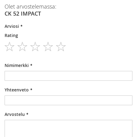
Olet arvostelemassa:
CK 52 IMPACT
Arviosi
Rating
1
2
3
4
5
star
stars
stars
stars
stars
Nimimerkki
Yhteenveto
Arvostelu