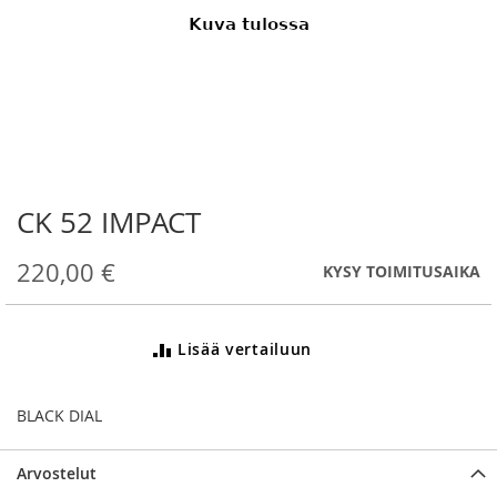
CK 52 IMPACT
Skip
to
the
220,00 €
KYSY TOIMITUSAIKA
beginning
of
the
Lisää vertailuun
images
gallery
BLACK DIAL
Arvostelut