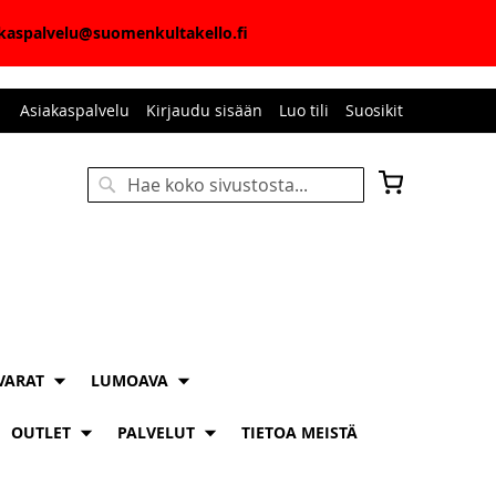
iakaspalvelu@suomenkultakello.fi
Asiakaspalvelu
Kirjaudu sisään
Luo tili
Suosikit
Ostoskori
Haku
HAKU
VARAT
LUMOAVA
OUTLET
PALVELUT
TIETOA MEISTÄ