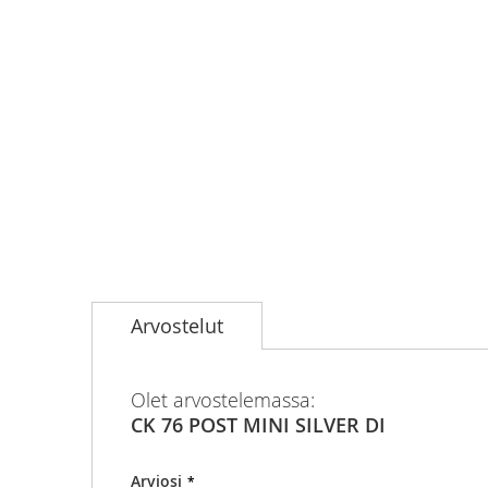
Skip
to
Arvostelut
the
beginning
of
the
Olet arvostelemassa:
images
CK 76 POST MINI SILVER DI
gallery
Arviosi