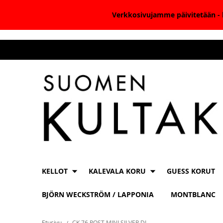
Verkkosivujamme päivitetään - k
Skip
to
Content
KELLOT
KALEVALA KORU
GUESS KORUT
BJÖRN WECKSTRÖM / LAPPONIA
MONTBLANC
Etusivu
CK 76 POST MINI SILVER DI