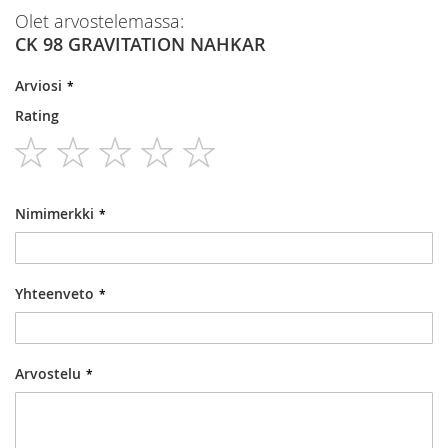
Olet arvostelemassa:
CK 98 GRAVITATION NAHKAR
Arviosi
Rating
1
2
3
4
5
star
stars
stars
stars
stars
Nimimerkki
Yhteenveto
Arvostelu