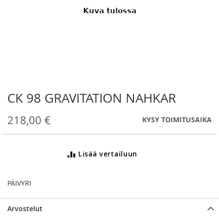
CK 98 GRAVITATION NAHKAR
Skip
to
the
218,00 €
KYSY TOIMITUSAIKA
beginning
of
the
Lisää vertailuun
images
gallery
PÄIVYRI
Arvostelut