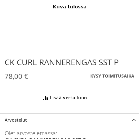
CK CURL RANNERENGAS SST P
Skip
to
the
78,00 €
KYSY TOIMITUSAIKA
beginning
of
the
Lisää vertailuun
images
gallery
Arvostelut
Olet arvostelemassa: