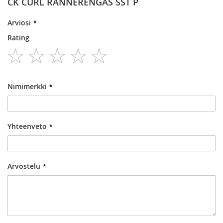
CK CURL RANNERENGAS SST P
Arviosi
Rating
1
2
3
4
5
star
stars
stars
stars
stars
Nimimerkki
Yhteenveto
Arvostelu