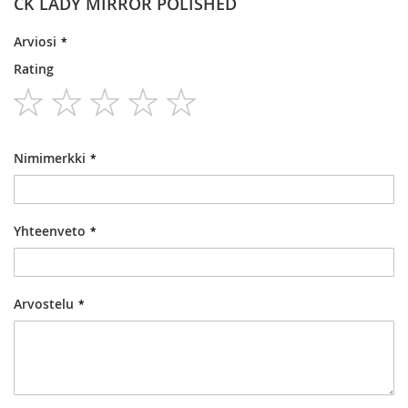
CK LADY MIRROR POLISHED
Arviosi
Rating
1
2
3
4
5
star
stars
stars
stars
stars
Nimimerkki
Yhteenveto
Arvostelu