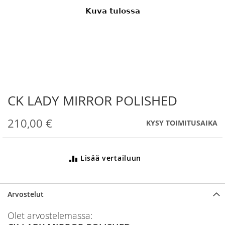
CK LADY MIRROR POLISHED
Skip
to
the
210,00 €
KYSY TOIMITUSAIKA
beginning
of
the
Lisää vertailuun
images
gallery
Arvostelut
Olet arvostelemassa: