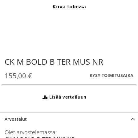
CK M BOLD B TER MUS NR
Skip
to
the
155,00 €
KYSY TOIMITUSAIKA
beginning
of
the
Lisää vertailuun
images
gallery
Arvostelut
Olet arvostelemassa: