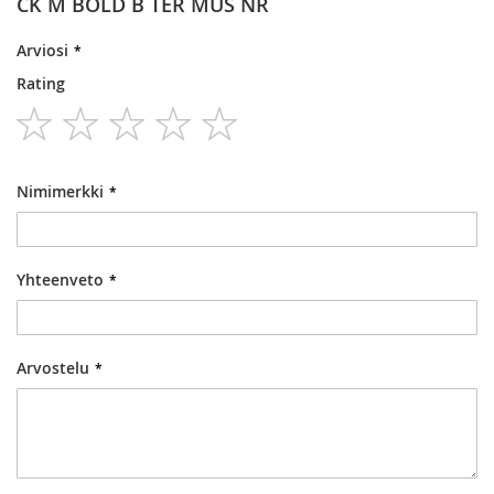
CK M BOLD B TER MUS NR
Arviosi
Rating
1
2
3
4
5
star
stars
stars
stars
stars
Nimimerkki
Yhteenveto
Arvostelu