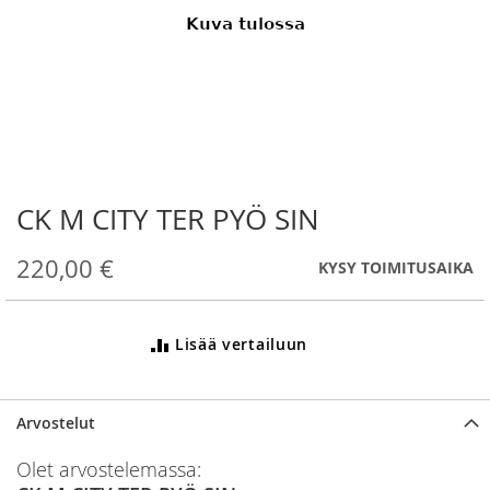
CK M CITY TER PYÖ SIN
Skip
to
the
220,00 €
KYSY TOIMITUSAIKA
beginning
of
the
Lisää vertailuun
images
gallery
Arvostelut
Olet arvostelemassa: