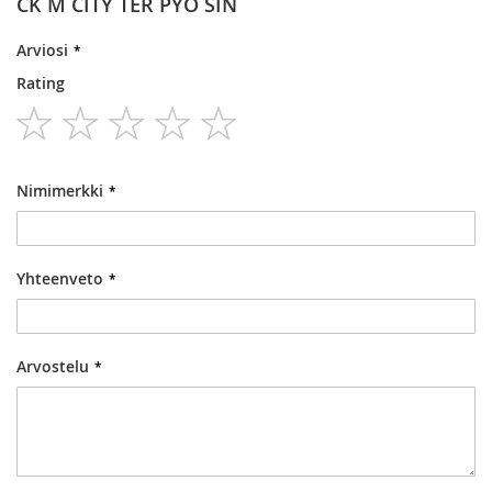
CK M CITY TER PYÖ SIN
Arviosi
Rating
1
2
3
4
5
star
stars
stars
stars
stars
Nimimerkki
Yhteenveto
Arvostelu