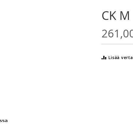
CK M
261,0
Lisää verta