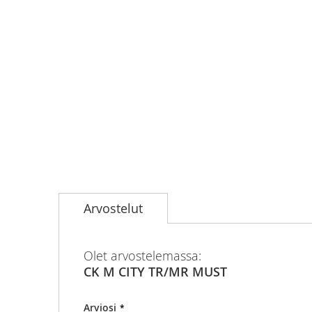
Skip
to
Arvostelut
the
beginning
of
the
Olet arvostelemassa:
images
CK M CITY TR/MR MUST
gallery
Arviosi