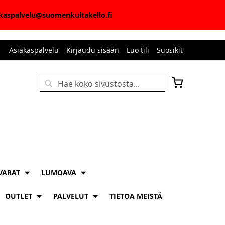
iakaspalvelu@suomenkultakello.fi
Asiakaspalvelu
Kirjaudu sisään
Luo tili
Suosikit
Ostoskori
Haku
HAKU
VARAT
LUMOAVA
OUTLET
PALVELUT
TIETOA MEISTÄ