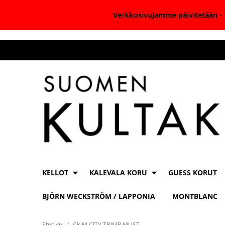
Verkkosivujamme päivitetään - k
Skip
to
Content
KELLOT
KALEVALA KORU
GUESS KORUT
BJÖRN WECKSTRÖM / LAPPONIA
MONTBLANC
Etusivu
CK M CITY TR/MR MUST