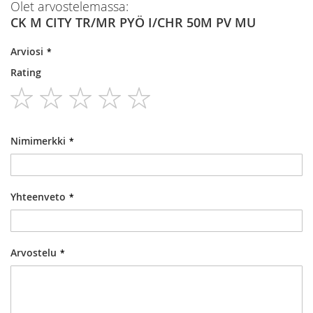
Olet arvostelemassa:
CK M CITY TR/MR PYÖ I/CHR 50M PV MU
Arviosi
Rating
1
2
3
4
5
star
stars
stars
stars
stars
Nimimerkki
Yhteenveto
Arvostelu