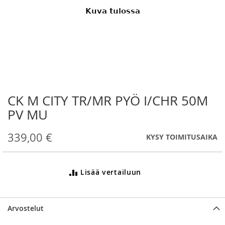
CK M CITY TR/MR PYÖ I/CHR 50M
Skip
to
PV MU
the
beginning
339,00 €
KYSY TOIMITUSAIKA
of
the
images
gallery
Lisää vertailuun
Arvostelut