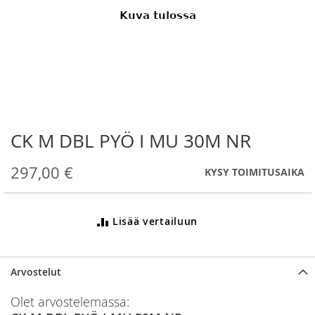
CK M DBL PYÖ I MU 30M NR
Skip
to
the
297,00 €
KYSY TOIMITUSAIKA
beginning
of
the
Lisää vertailuun
images
gallery
Arvostelut
Olet arvostelemassa: