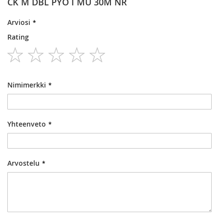
CK M DBL PYÖ I MU 30M NR
Arviosi
Rating
1
2
3
4
5
star
stars
stars
stars
stars
Nimimerkki
Yhteenveto
Arvostelu