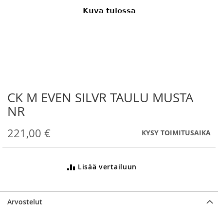
CK M EVEN SILVR TAULU MUSTA
Skip
to
NR
the
beginning
221,00 €
KYSY TOIMITUSAIKA
of
the
images
gallery
Lisää vertailuun
Arvostelut