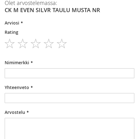
Olet arvostelemassa:
CK M EVEN SILVR TAULU MUSTA NR
Arviosi
Rating
1
2
3
4
5
star
stars
stars
stars
stars
Nimimerkki
Yhteenveto
Arvostelu