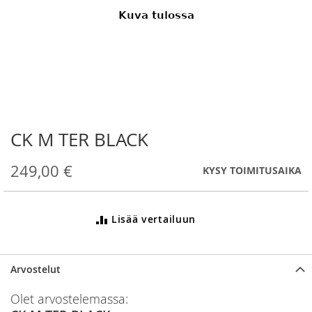
CK M TER BLACK
Skip
to
the
249,00 €
KYSY TOIMITUSAIKA
beginning
of
the
Lisää vertailuun
images
gallery
Arvostelut
Olet arvostelemassa: