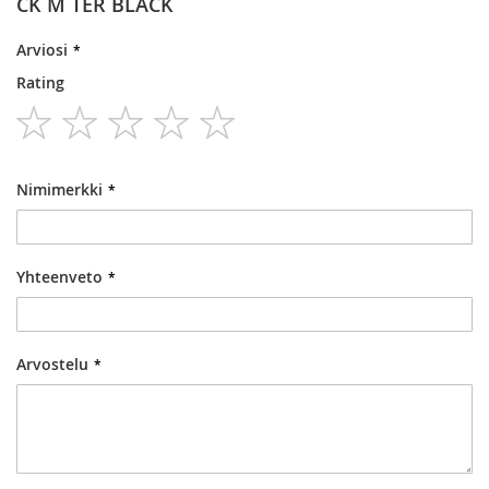
CK M TER BLACK
Arviosi
Rating
1
2
3
4
5
star
stars
stars
stars
stars
Nimimerkki
Yhteenveto
Arvostelu