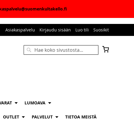
iakaspalvelu@suomenkultakello.fi
Asiakaspalvelu
Kirjaudu sisään
Luo tili
Suosikit
Ostoskori
Haku
HAKU
VARAT
LUMOAVA
OUTLET
PALVELUT
TIETOA MEISTÄ