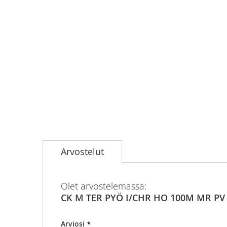
Skip
to
Arvostelut
the
beginning
of
the
Olet arvostelemassa:
images
CK M TER PYÖ I/CHR HO 100M MR PV
gallery
Arviosi