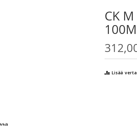
CK M
100M
312,0
Lisää verta