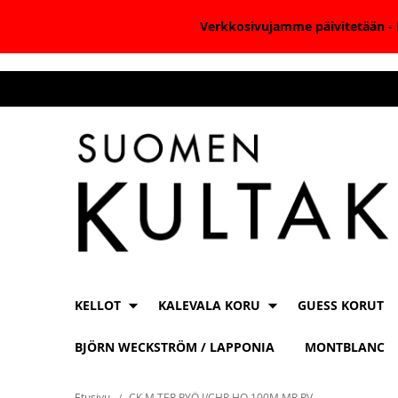
Verkkosivujamme päivitetään - k
Skip
to
Content
KELLOT
KALEVALA KORU
GUESS KORUT
BJÖRN WECKSTRÖM / LAPPONIA
MONTBLANC
Etusivu
CK M TER PYÖ I/CHR HO 100M MR PV