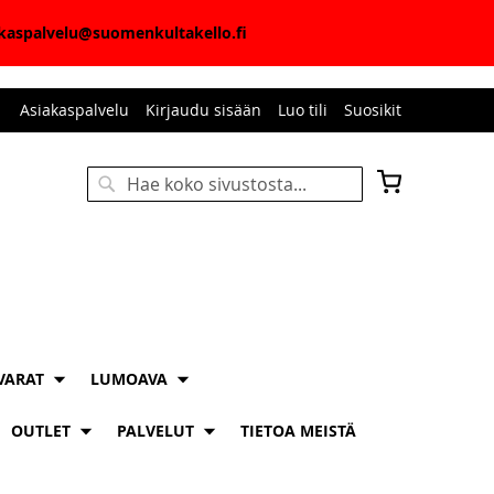
iakaspalvelu@suomenkultakello.fi
Asiakaspalvelu
Kirjaudu sisään
Luo tili
Suosikit
Ostoskori
Haku
HAKU
VARAT
LUMOAVA
OUTLET
PALVELUT
TIETOA MEISTÄ