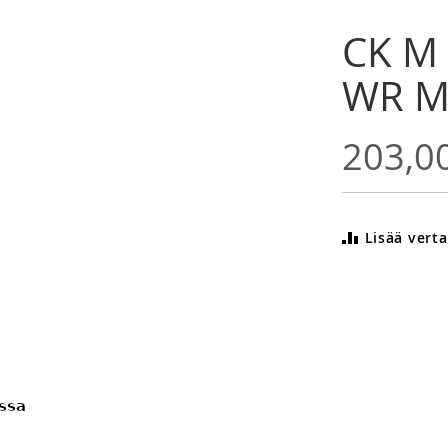
CK M
WR 
203,0
Lisää verta