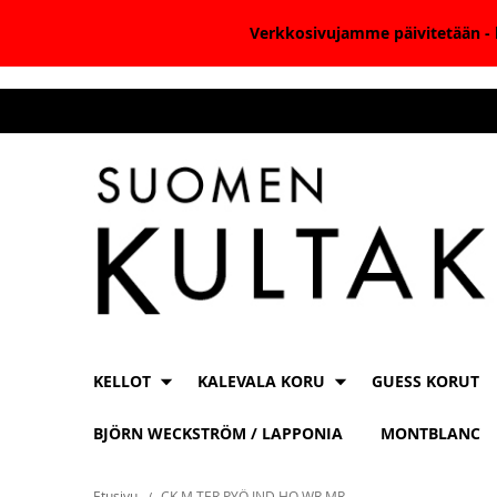
Verkkosivujamme päivitetään - k
Skip
to
Content
KELLOT
KALEVALA KORU
GUESS KORUT
BJÖRN WECKSTRÖM / LAPPONIA
MONTBLANC
Etusivu
CK M TER PYÖ IND HO WR MR