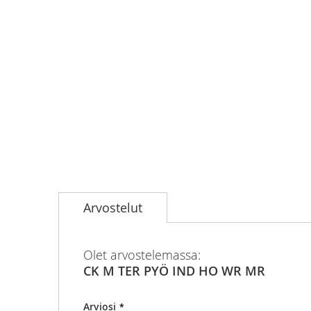
Skip
to
Arvostelut
the
beginning
of
the
Olet arvostelemassa:
images
CK M TER PYÖ IND HO WR MR
gallery
Arviosi