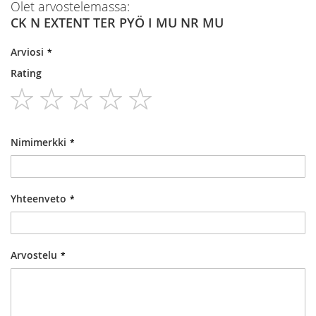
Olet arvostelemassa:
CK N EXTENT TER PYÖ I MU NR MU
Arviosi
Rating
1
2
3
4
5
star
stars
stars
stars
stars
Nimimerkki
Yhteenveto
Arvostelu