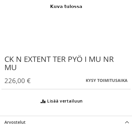
CK N EXTENT TER PYÖ I MU NR
Skip
to
MU
the
beginning
226,00 €
KYSY TOIMITUSAIKA
of
the
images
gallery
Lisää vertailuun
Arvostelut