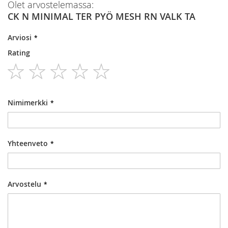
Olet arvostelemassa:
CK N MINIMAL TER PYÖ MESH RN VALK TA
Arviosi
Rating
1
2
3
4
5
star
stars
stars
stars
stars
Nimimerkki
Yhteenveto
Arvostelu