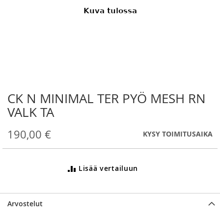
CK N MINIMAL TER PYÖ MESH RN
Skip
to
VALK TA
the
beginning
190,00 €
KYSY TOIMITUSAIKA
of
the
images
gallery
Lisää vertailuun
Arvostelut