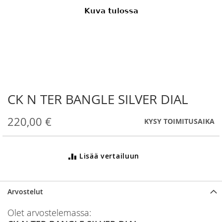
CK N TER BANGLE SILVER DIAL
Skip
to
the
220,00 €
KYSY TOIMITUSAIKA
beginning
of
the
Lisää vertailuun
images
gallery
Arvostelut
Olet arvostelemassa: