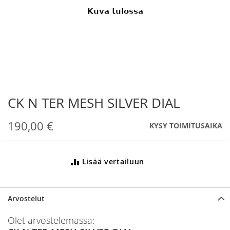
CK N TER MESH SILVER DIAL
Skip
to
the
190,00 €
KYSY TOIMITUSAIKA
beginning
of
the
Lisää vertailuun
images
gallery
Arvostelut
Olet arvostelemassa: