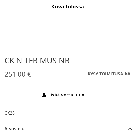
CK N TER MUS NR
Skip
to
the
251,00 €
KYSY TOIMITUSAIKA
beginning
of
the
Lisää vertailuun
images
gallery
CK28
Arvostelut