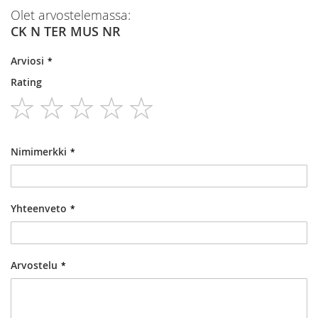
Olet arvostelemassa:
CK N TER MUS NR
Arviosi
Rating
1
2
3
4
5
star
stars
stars
stars
stars
Nimimerkki
Yhteenveto
Arvostelu