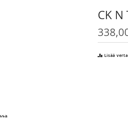
CK N 
338,0
Lisää verta