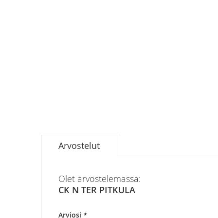
Skip
to
Arvostelut
the
beginning
of
the
Olet arvostelemassa:
images
CK N TER PITKULA
gallery
Arviosi