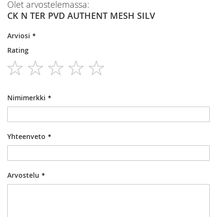
Olet arvostelemassa:
CK N TER PVD AUTHENT MESH SILV
Arviosi
Rating
1
2
3
4
5
star
stars
stars
stars
stars
Nimimerkki
Yhteenveto
Arvostelu