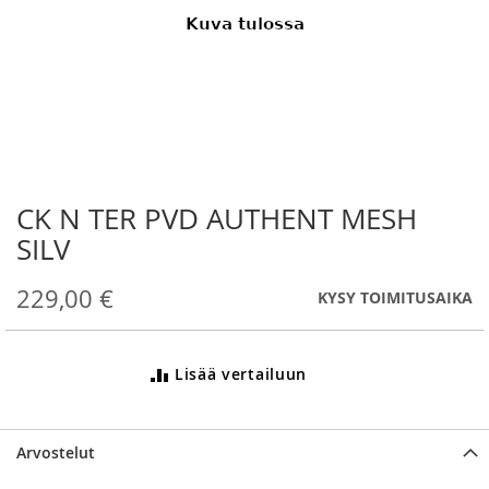
CK N TER PVD AUTHENT MESH
Skip
to
SILV
the
beginning
229,00 €
KYSY TOIMITUSAIKA
of
the
images
gallery
Lisää vertailuun
Arvostelut