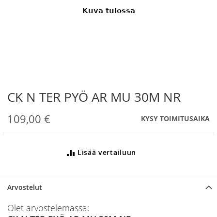
CK N TER PYÖ AR MU 30M NR
Skip
to
the
109,00 €
KYSY TOIMITUSAIKA
beginning
of
the
Lisää vertailuun
images
gallery
Arvostelut
Olet arvostelemassa: