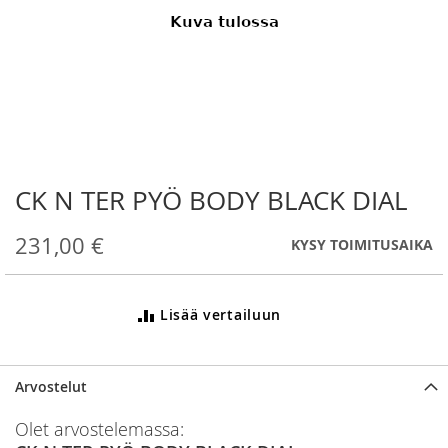
CK N TER PYÖ BODY BLACK DIAL
Skip
to
the
231,00 €
KYSY TOIMITUSAIKA
beginning
of
the
Lisää vertailuun
images
gallery
Arvostelut
Olet arvostelemassa: