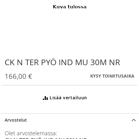
CK N TER PYÖ IND MU 30M NR
Skip
to
the
166,00 €
KYSY TOIMITUSAIKA
beginning
of
the
Lisää vertailuun
images
gallery
Arvostelut
Olet arvostelemassa: