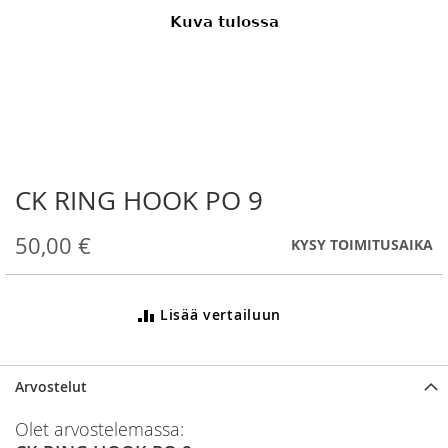
CK RING HOOK PO 9
Skip
to
the
50,00 €
KYSY TOIMITUSAIKA
beginning
of
the
Lisää vertailuun
images
gallery
Arvostelut
Olet arvostelemassa: