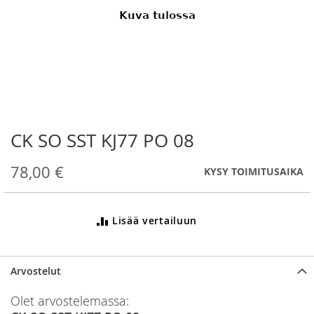
CK SO SST KJ77 PO 08
Skip
to
the
78,00 €
KYSY TOIMITUSAIKA
beginning
of
the
Lisää vertailuun
images
gallery
Arvostelut
Olet arvostelemassa: