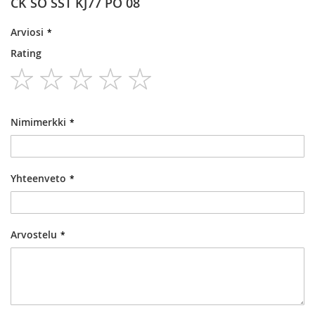
CK SO SST KJ77 PO 08
Arviosi
Rating
1
2
3
4
5
star
stars
stars
stars
stars
Nimimerkki
Yhteenveto
Arvostelu