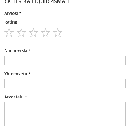
CK TER KA LIQUID 4SMALL
Arviosi
Rating
1
2
3
4
5
star
stars
stars
stars
stars
Nimimerkki
Yhteenveto
Arvostelu