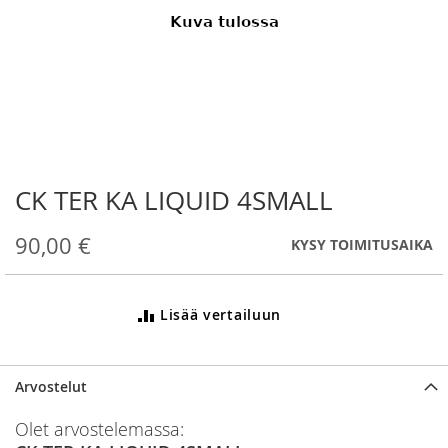
CK TER KA LIQUID 4SMALL
Skip
to
the
90,00 €
KYSY TOIMITUSAIKA
beginning
of
the
Lisää vertailuun
images
gallery
Arvostelut
Olet arvostelemassa: