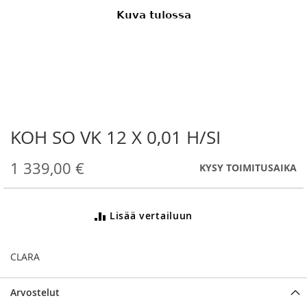
KOH SO VK 12 X 0,01 H/SI
Skip
to
the
1 339,00 €
KYSY TOIMITUSAIKA
beginning
of
the
Lisää vertailuun
images
gallery
CLARA
Arvostelut