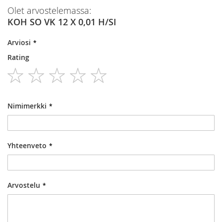
Olet arvostelemassa:
KOH SO VK 12 X 0,01 H/SI
Arviosi
Rating
1
2
3
4
5
star
stars
stars
stars
stars
Nimimerkki
Yhteenveto
Arvostelu