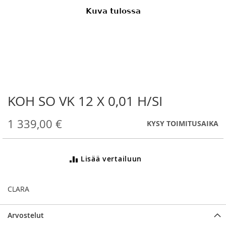
KOH SO VK 12 X 0,01 H/SI
Skip
to
the
1 339,00 €
KYSY TOIMITUSAIKA
beginning
of
the
Lisää vertailuun
images
gallery
CLARA
Arvostelut