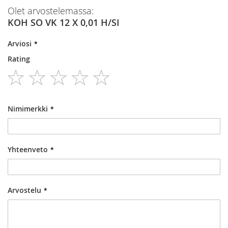
Olet arvostelemassa:
KOH SO VK 12 X 0,01 H/SI
Arviosi
Rating
1
2
3
4
5
star
stars
stars
stars
stars
Nimimerkki
Yhteenveto
Arvostelu