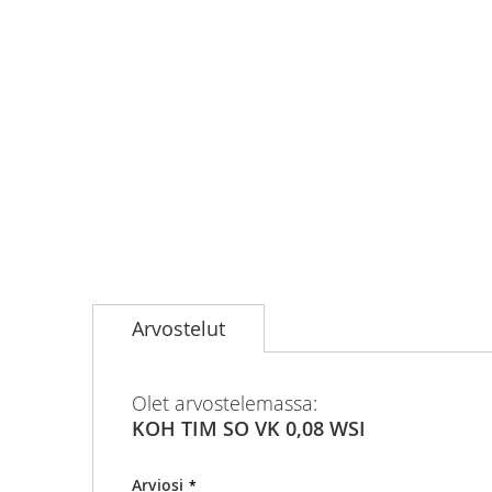
Skip
to
Arvostelut
the
beginning
of
the
Olet arvostelemassa:
images
KOH TIM SO VK 0,08 WSI
gallery
Arviosi