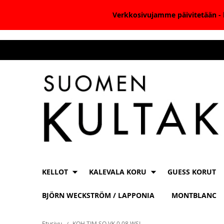
Verkkosivujamme päivitetään - k
Skip
to
Content
KELLOT
KALEVALA KORU
GUESS KORUT
BJÖRN WECKSTRÖM / LAPPONIA
MONTBLANC
Etusivu
KOH TIM SO VK 0,08 WSI