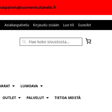
iakaspalvelu@suomenkultakello.fi
Asiakaspalvelu
Kirjaudu sisään
Luo tili
Suosikit
Ostoskori
Haku
HAKU
VARAT
LUMOAVA
OUTLET
PALVELUT
TIETOA MEISTÄ