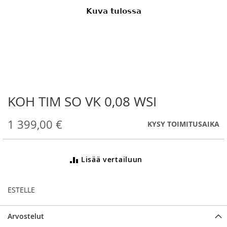
KOH TIM SO VK 0,08 WSI
Skip
to
the
1 399,00 €
KYSY TOIMITUSAIKA
beginning
of
the
Lisää vertailuun
images
gallery
ESTELLE
Arvostelut