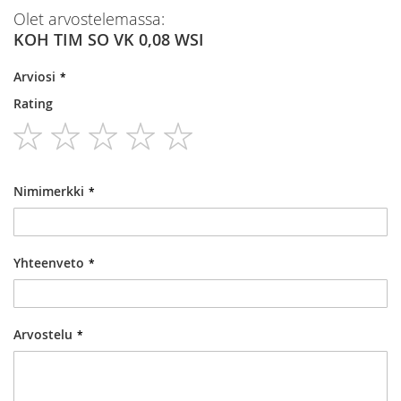
Olet arvostelemassa:
KOH TIM SO VK 0,08 WSI
Arviosi
Rating
1
2
3
4
5
star
stars
stars
stars
stars
Nimimerkki
Yhteenveto
Arvostelu