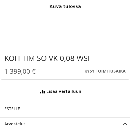
KOH TIM SO VK 0,08 WSI
Skip
to
the
1 399,00 €
KYSY TOIMITUSAIKA
beginning
of
the
Lisää vertailuun
images
gallery
ESTELLE
Arvostelut