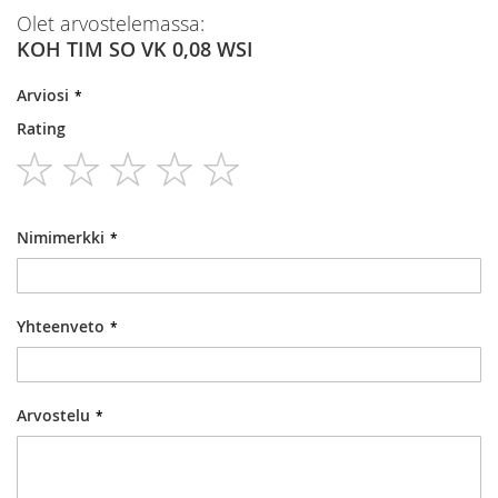
Olet arvostelemassa:
KOH TIM SO VK 0,08 WSI
Arviosi
Rating
1
2
3
4
5
star
stars
stars
stars
stars
Nimimerkki
Yhteenveto
Arvostelu