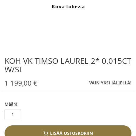
KOH VK TIMSO LAUREL 2* 0.015CT
Skip
to
W/SI
the
beginning
1 199,00 €
VAIN YKSI JÄLJELLÄ!
of
the
images
gallery
Määrä
LISÄÄ OSTOSKORIIN