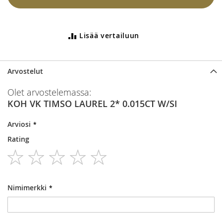
Lisää vertailuun
Arvostelut
Olet arvostelemassa:
KOH VK TIMSO LAUREL 2* 0.015CT W/SI
Arviosi
Rating
1
2
3
4
5
star
stars
stars
stars
stars
Nimimerkki