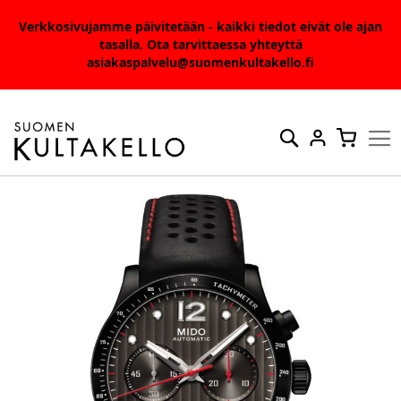
Verkkosivujamme päivitetään - kaikki tiedot eivät ole ajan
tasalla. Ota tarvittaessa yhteyttä
asiakaspalvelu@suomenkultakello.fi
Skip
to
Haku
Ostosko
Content
Skip
to
the
end
of
the
images
gallery