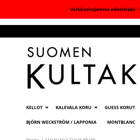
Verkkosivujamme päivitetään - k
Skip
to
Content
KELLOT
KALEVALA KORU
GUESS KORUT
BJÖRN WECKSTRÖM / LAPPONIA
MONTBLANC
Etusivu
SAN KU SO 0,27 H VS BR 18K