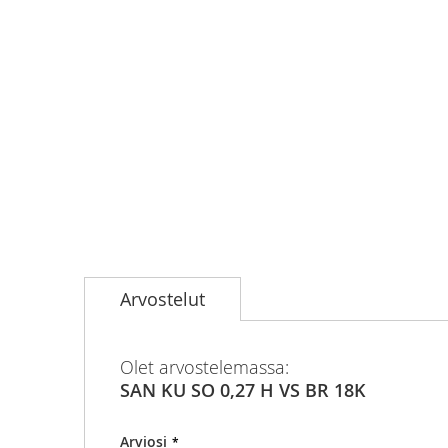
Skip
to
Arvostelut
the
beginning
of
the
Olet arvostelemassa:
images
SAN KU SO 0,27 H VS BR 18K
gallery
Arviosi