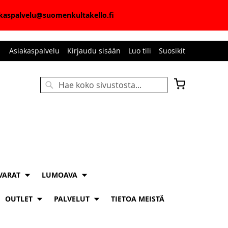
iakaspalvelu@suomenkultakello.fi
Asiakaspalvelu
Kirjaudu sisään
Luo tili
Suosikit
Ostoskori
Haku
HAKU
VARAT
LUMOAVA
OUTLET
PALVELUT
TIETOA MEISTÄ