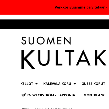
Verkkosivujamme päivitetään - k
Skip
to
Content
KELLOT
KALEVALA KORU
GUESS KORUT
BJÖRN WECKSTRÖM / LAPPONIA
MONTBLANC
Etusivu
SAN KU SO KK 0.10 H/VS-SI BJ