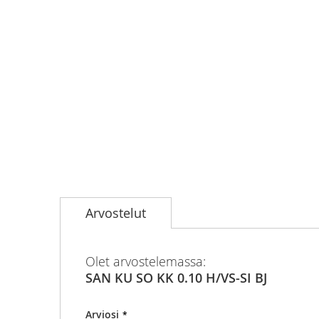
Skip
to
Arvostelut
the
beginning
of
the
Olet arvostelemassa:
images
SAN KU SO KK 0.10 H/VS-SI BJ
gallery
Arviosi