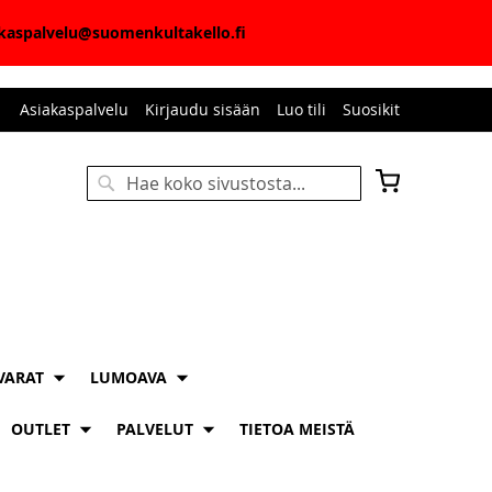
iakaspalvelu@suomenkultakello.fi
Asiakaspalvelu
Kirjaudu sisään
Luo tili
Suosikit
Ostoskori
Haku
HAKU
VARAT
LUMOAVA
OUTLET
PALVELUT
TIETOA MEISTÄ