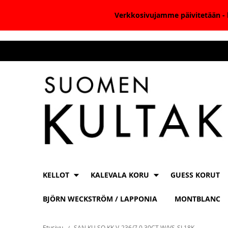
Verkkosivujamme päivitetään - k
Skip
to
Content
KELLOT
KALEVALA KORU
GUESS KORUT
BJÖRN WECKSTRÖM / LAPPONIA
MONTBLANC
Etusivu
SAN KU SO KK V-236/7 0.30CT W/VS-SI 18K