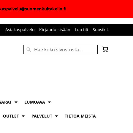
iakaspalvelu@suomenkultakello.fi
Asiakaspalvelu
Kirjaudu sisään
Luo tili
Suosikit
Ostoskori
Haku
HAKU
VARAT
LUMOAVA
OUTLET
PALVELUT
TIETOA MEISTÄ