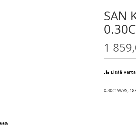
SAN K
0.30C
1 859,
Lisää verta
0.30ct W/VS, 18