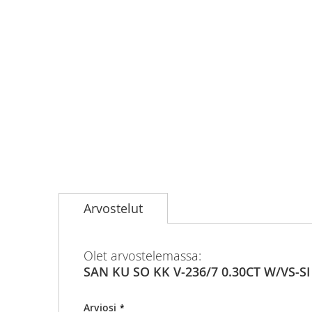
Skip
to
Arvostelut
the
beginning
of
the
Olet arvostelemassa:
images
SAN KU SO KK V-236/7 0.30CT W/VS-SI
gallery
Arviosi