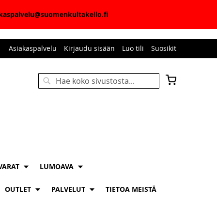
iakaspalvelu@suomenkultakello.fi
Asiakaspalvelu
Kirjaudu sisään
Luo tili
Suosikit
Ostoskori
Haku
HAKU
VARAT
LUMOAVA
OUTLET
PALVELUT
TIETOA MEISTÄ