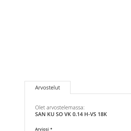
Skip
to
Arvostelut
the
beginning
of
the
Olet arvostelemassa:
images
SAN KU SO VK 0.14 H-VS 18K
gallery
Arviosi