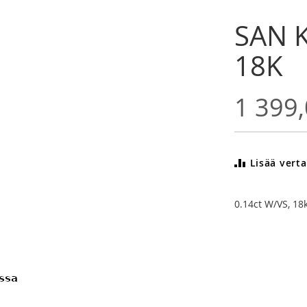
SAN K
18K
1 399,
Lisää verta
0.14ct W/VS, 18