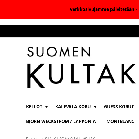
Verkkosivujamme päivitetään - k
Skip
to
Content
KELLOT
KALEVALA KORU
GUESS KORUT
BJÖRN WECKSTRÖM / LAPPONIA
MONTBLANC
Etusivu
SAN KU SO VK 0.14 H-VS 18K