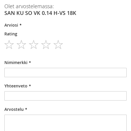
Olet arvostelemassa:
SAN KU SO VK 0.14 H-VS 18K
Arviosi
Rating
1
2
3
4
5
star
stars
stars
stars
stars
Nimimerkki
Yhteenveto
Arvostelu