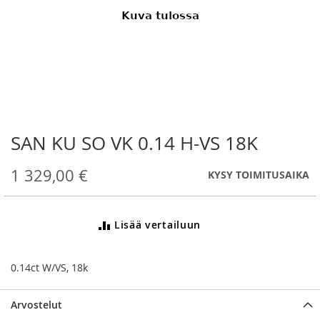
SAN KU SO VK 0.14 H-VS 18K
Skip
to
the
1 329,00 €
KYSY TOIMITUSAIKA
beginning
of
the
Lisää vertailuun
images
gallery
0.14ct W/VS, 18k
Arvostelut