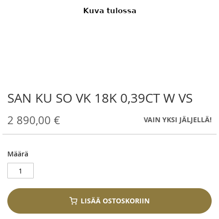
SAN KU SO VK 18K 0,39CT W VS
Skip
to
the
2 890,00 €
VAIN YKSI JÄLJELLÄ!
beginning
of
the
Määrä
images
gallery
LISÄÄ OSTOSKORIIN