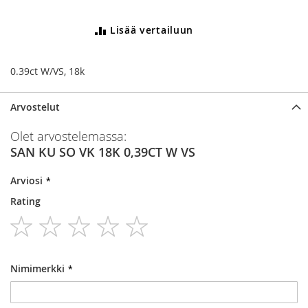
Lisää vertailuun
0.39ct W/VS, 18k
Arvostelut
Olet arvostelemassa:
SAN KU SO VK 18K 0,39CT W VS
Arviosi
Rating
1
2
3
4
5
star
stars
stars
stars
stars
Nimimerkki