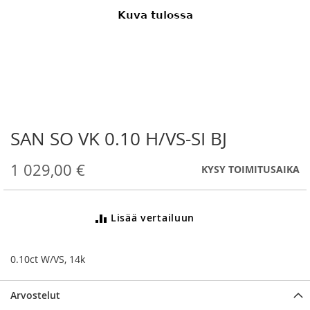
SAN SO VK 0.10 H/VS-SI BJ
Skip
to
the
1 029,00 €
KYSY TOIMITUSAIKA
beginning
of
the
Lisää vertailuun
images
gallery
0.10ct W/VS, 14k
Arvostelut