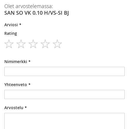
Olet arvostelemassa:
SAN SO VK 0.10 H/VS-SI BJ
Arviosi
Rating
1
2
3
4
5
star
stars
stars
stars
stars
Nimimerkki
Yhteenveto
Arvostelu