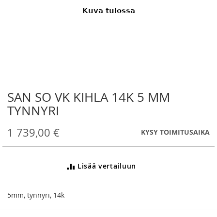
SAN SO VK KIHLA 14K 5 MM
Skip
to
TYNNYRI
the
beginning
1 739,00 €
KYSY TOIMITUSAIKA
of
the
images
gallery
Lisää vertailuun
5mm, tynnyri, 14k