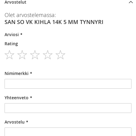
Arvostelut
Olet arvostelemassa:
SAN SO VK KIHLA 14K 5 MM TYNNYRI
Arviosi
Rating
1
2
3
4
5
star
stars
stars
stars
stars
Nimimerkki
Yhteenveto
Arvostelu