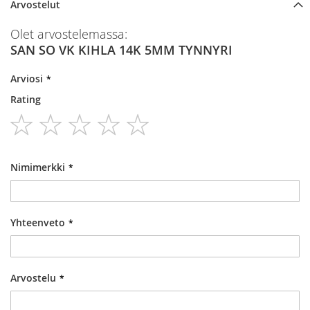
Arvostelut
Olet arvostelemassa:
SAN SO VK KIHLA 14K 5MM TYNNYRI
Arviosi
Rating
1
2
3
4
5
star
stars
stars
stars
stars
Nimimerkki
Yhteenveto
Arvostelu