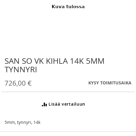
SAN SO VK KIHLA 14K 5MM
Skip
to
TYNNYRI
the
beginning
726,00 €
KYSY TOIMITUSAIKA
of
the
images
gallery
Lisää vertailuun
5mm, tynnyri, 14k