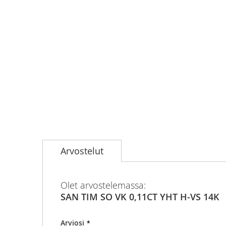
Skip
to
Arvostelut
the
beginning
of
the
Olet arvostelemassa:
images
SAN TIM SO VK 0,11CT YHT H-VS 14K
gallery
Arviosi