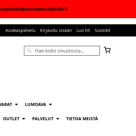
iakaspalvelu@suomenkultakello.fi
Asiakaspalvelu
Kirjaudu sisään
Luo tili
Suosikit
Ostoskori
Haku
HAKU
VARAT
LUMOAVA
OUTLET
PALVELUT
TIETOA MEISTÄ