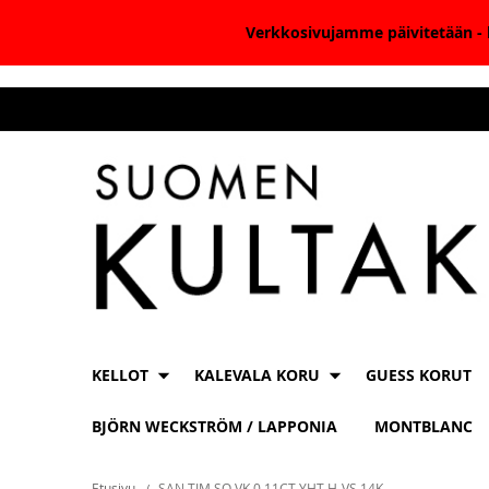
Verkkosivujamme päivitetään - k
Skip
to
Content
KELLOT
KALEVALA KORU
GUESS KORUT
BJÖRN WECKSTRÖM / LAPPONIA
MONTBLANC
Etusivu
SAN TIM SO VK 0,11CT YHT H-VS 14K