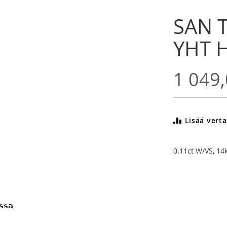
SAN T
YHT H
1 049,
Lisää verta
0.11ct W/VS, 14