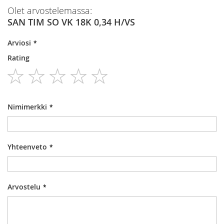
Olet arvostelemassa:
SAN TIM SO VK 18K 0,34 H/VS
Arviosi
Rating
1
2
3
4
5
star
stars
stars
stars
stars
Nimimerkki
Yhteenveto
Arvostelu