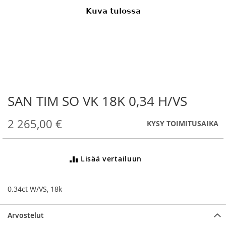
SAN TIM SO VK 18K 0,34 H/VS
Skip
to
the
2 265,00 €
KYSY TOIMITUSAIKA
beginning
of
the
Lisää vertailuun
images
gallery
0.34ct W/VS, 18k
Arvostelut