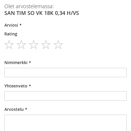
Olet arvostelemassa:
SAN TIM SO VK 18K 0,34 H/VS
Arviosi
Rating
1
2
3
4
5
star
stars
stars
stars
stars
Nimimerkki
Yhteenveto
Arvostelu