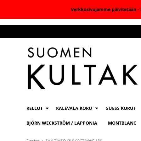
Verkkosivujamme päivitetään - k
Skip
to
Content
KELLOT
KALEVALA KORU
GUESS KORUT
BJÖRN WECKSTRÖM / LAPPONIA
MONTBLANC
Etusivu
SAN TIMSO KK 0.09CT W/VS 18K