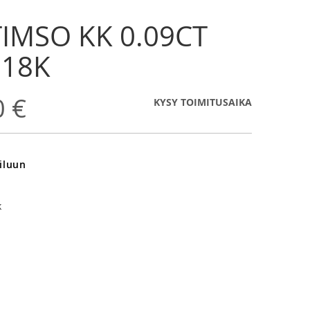
TIMSO KK 0.09CT
 18K
0 €
KYSY TOIMITUSAIKA
iluun
k