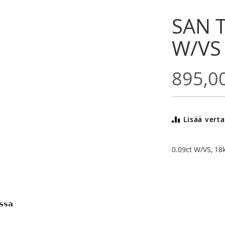
SAN 
W/VS
895,0
Lisää verta
0.09ct W/VS, 18