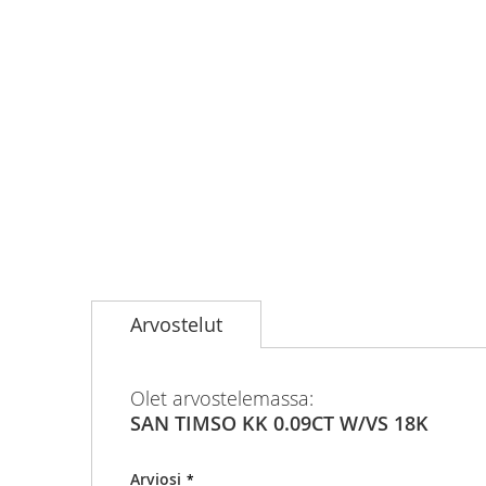
Skip
to
Arvostelut
the
beginning
of
the
Olet arvostelemassa:
images
SAN TIMSO KK 0.09CT W/VS 18K
gallery
Arviosi