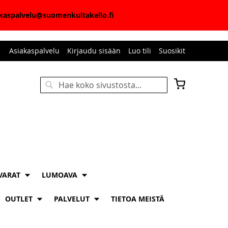
iakaspalvelu@suomenkultakello.fi
Asiakaspalvelu
Kirjaudu sisään
Luo tili
Suosikit
Ostoskori
Haku
HAKU
VARAT
LUMOAVA
OUTLET
PALVELUT
TIETOA MEISTÄ